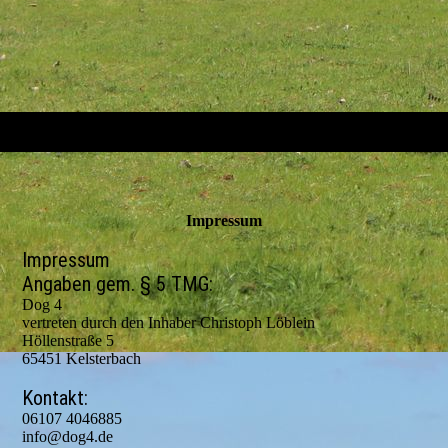
Impressum
Impressum
Angaben gem. § 5 TMG:
Dog 4
vertreten durch den Inhaber Christoph Löblein
Höllenstraße 5
65451 Kelsterbach
Kontakt:
06107 4046885
info@dog4.de