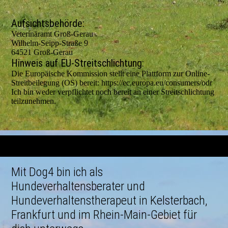
Aufsichtsbehörde:
Veterinäramt Groß-Gerau
Wilhelm-Seipp-Straße 9
64521 Groß-Gerau
Hinweis auf EU-Streitschlichtung:
Die Europäische Kommission stellt eine Plattform zur Online-
Streitbeilegung (OS) bereit: https://ec.europa.eu/consumers/odr
Ich bin weder verpflichtet noch bereit an einer Streitschlichtung
teilzunehmen.
Mit Dog4 bin ich als
Hundeverhaltensberater und
Hundeverhaltenstherapeut in Kelsterbach,
Frankfurt und im Rhein-Main-Gebiet für