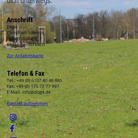
dich unterwegs.
Anschrift
Dog4
Christoph Löblein
Höllenstraße 5
65451 Kelsterbach
Zur Anfahrtskarte
Telefon & Fax
Tel.: +49 (0) 6107 40 46 885
Fax: +49 (0) 175 72 77 997
E-Mail: info@dog4.de
Kontakt aufnehmen