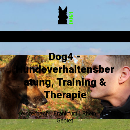
Dog4 -
Hundeverhaltensber
atung, Training &
Therapie
Kelsterbach | Frankfurt | Rhein-Main-
Gebiet