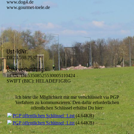
www.dog4.de
www.gourmet-toele.de
Ust-IdNr:
DE23 598 7537
Bankverbindung:
IBAN: DE53508525530005110424
SWIFT (BIC): HELADEF1GRG
Ich biete die Möglichkeit mit mir verschlüsselt via PGP
Verfahren zu kommunizieren. Den dafür erforderlichen
öffentlichen Schlüssel erhältst Du hier:
PGP öffentlichen Schlüssel_1.txt
(4.64KB)
PGP öffentlichen Schlüssel_1.txt
(4.64KB)