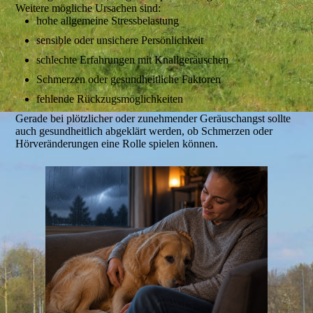
Weitere mögliche Ursachen sind:
hohe allgemeine Stressbelastung
sensible oder unsichere Persönlichkeit
schlechte Erfahrungen mit Knallgeräuschen
Schmerzen oder gesundheitliche Faktoren
fehlende Rückzugsmöglichkeiten
Gerade bei plötzlicher oder zunehmender Geräuschangst sollte
auch gesundheitlich abgeklärt werden, ob Schmerzen oder
Hörveränderungen eine Rolle spielen können.