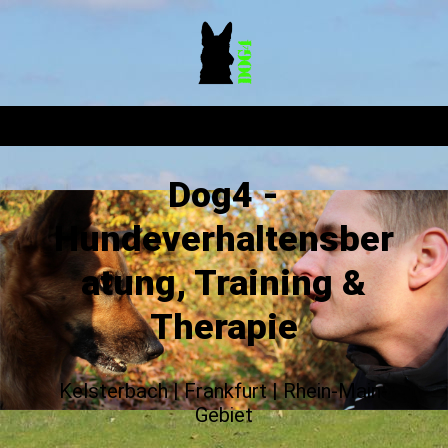
Dog4 -
Hundeverhaltensber
atung, Training &
Therapie
Kelsterbach | Frankfurt | Rhein-Main-
Gebiet