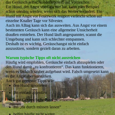
das Geräusch selbst, sondern bereits auf Vorzeichen.
Ein Hund, der Angst vor Gewitter hat, kann zum Beispiel
schon unruhig werden, wenn sich das Wetter verändert. Ein
Hund mit Angst vor Feuerwerk reagiert vielleicht schon auf
einzelne Knaller Tage vor Silvester.
Auch im Alltag kann sich das ausweiten. Aus Angst vor einem
bestimmten Geräusch kann eine allgemeine Unsicherheit
draußen entstehen. Der Hund läuft angespannter, scannt die
Umgebung und kann sich schlechter entspannen.
Deshalb ist es wichtig, Geräuschangst nicht einfach
auszusitzen, sondern gezielt daran zu arbeiten.
Warum typische Tipps oft nicht ausreichen
Häufig wird empfohlen, Geräusche einfach abzuspielen oder
den Hund damit „zu konfrontieren“. Das kann funktionieren,
wenn es fachlich sauber aufgebaut wird. Falsch umgesetzt kann
es die Angst aber verstärken.
Auch gut gemeinte Tipps wie:
den Hund ignorieren
ihn einfach ablenken
laute Geräusche bewusst provozieren
ihn „da durch müssen lassen“
helfen häufig nicht weiter.