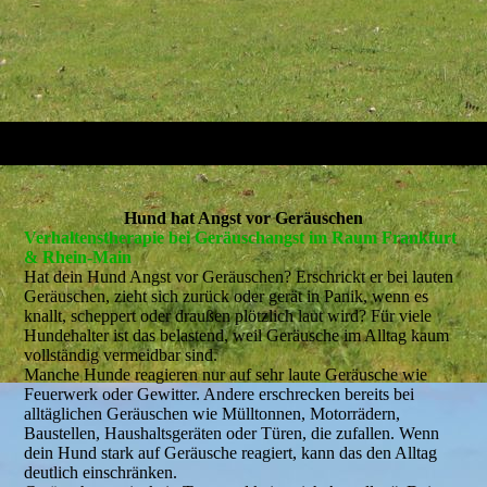
Hund hat Angst vor Geräuschen
Verhaltenstherapie bei Geräuschangst im Raum Frankfurt
& Rhein-Main
Hat dein Hund Angst vor Geräuschen? Erschrickt er bei lauten
Geräuschen, zieht sich zurück oder gerät in Panik, wenn es
knallt, scheppert oder draußen plötzlich laut wird? Für viele
Hundehalter ist das belastend, weil Geräusche im Alltag kaum
vollständig vermeidbar sind.
Manche Hunde reagieren nur auf sehr laute Geräusche wie
Feuerwerk oder Gewitter. Andere erschrecken bereits bei
alltäglichen Geräuschen wie Mülltonnen, Motorrädern,
Baustellen, Haushaltsgeräten oder Türen, die zufallen. Wenn
dein Hund stark auf Geräusche reagiert, kann das den Alltag
deutlich einschränken.