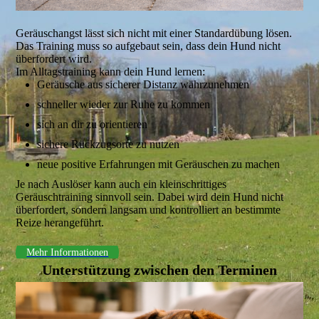
Geräuschangst lässt sich nicht mit einer Standardübung lösen.
Das Training muss so aufgebaut sein, dass dein Hund nicht
überfordert wird.
Im Alltagstraining kann dein Hund lernen:
Geräusche aus sicherer Distanz wahrzunehmen
schneller wieder zur Ruhe zu kommen
sich an dir zu orientieren
sichere Rückzugsorte zu nutzen
neue positive Erfahrungen mit Geräuschen zu machen
Je nach Auslöser kann auch ein kleinschrittiges
Geräuschtraining sinnvoll sein. Dabei wird dein Hund nicht
überfordert, sondern langsam und kontrolliert an bestimmte
Reize herangeführt.
Mehr Informationen
Unterstützung zwischen den Terminen