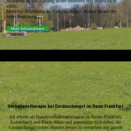
So kannst du das Training sicher umsetzen und bleibst nicht
allein.
Mehr zur Begleitung im Trainingsprozess findest du auf der
Seite Begleitung.
Mehr Informationen
Verhaltenstherapie bei Geräuschangst im Raum Frankfurt
Ich arbeite als Hundeverhaltenstherapeut im Raum Frankfurt,
Kelsterbach und Rhein-Main und unterstütze dich dabei, die
Geräuschangst deines Hundes besser zu verstehen und gezielt