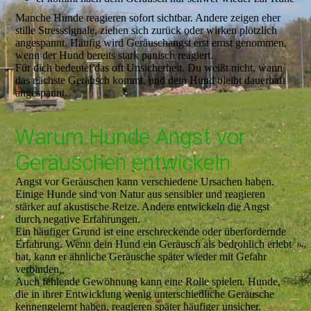
Manche Hunde reagieren sofort sichtbar. Andere zeigen eher
stille Stresssignale, ziehen sich zurück oder wirken plötzlich
angespannt. Häufig wird Geräuschangst erst ernst genommen,
wenn der Hund bereits stark panisch reagiert.
Für dich bedeutet das oft Unsicherheit. Du weißt nicht, wann
das nächste Geräusch kommt, und dein Hund bleibt dauerhaft
angespannt.
Warum Hunde Angst vor
Geräuschen entwickeln
Angst vor Geräuschen kann verschiedene Ursachen haben.
Einige Hunde sind von Natur aus sensibler und reagieren
stärker auf akustische Reize. Andere entwickeln die Angst
durch negative Erfahrungen.
Ein häufiger Grund ist eine erschreckende oder überfordernde
Erfahrung. Wenn dein Hund ein Geräusch als bedrohlich erlebt
hat, kann er ähnliche Geräusche später wieder mit Gefahr
verbinden.
Auch fehlende Gewöhnung kann eine Rolle spielen. Hunde,
die in ihrer Entwicklung wenig unterschiedliche Geräusche
kennengelernt haben, reagieren später häufiger unsicher.