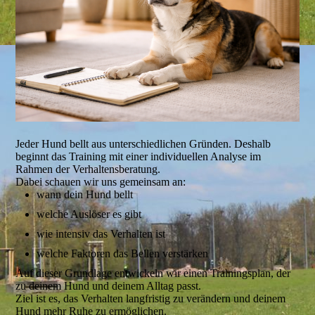
Jeder Hund bellt aus unterschiedlichen Gründen. Deshalb
beginnt das Training mit einer individuellen Analyse im
Rahmen der Verhaltensberatung.
Dabei schauen wir uns gemeinsam an:
wann dein Hund bellt
welche Auslöser es gibt
wie intensiv das Verhalten ist
welche Faktoren das Bellen verstärken
Auf dieser Grundlage entwickeln wir einen Trainingsplan, der
zu deinem Hund und deinem Alltag passt.
Ziel ist es, das Verhalten langfristig zu verändern und deinem
Hund mehr Ruhe zu ermöglichen.