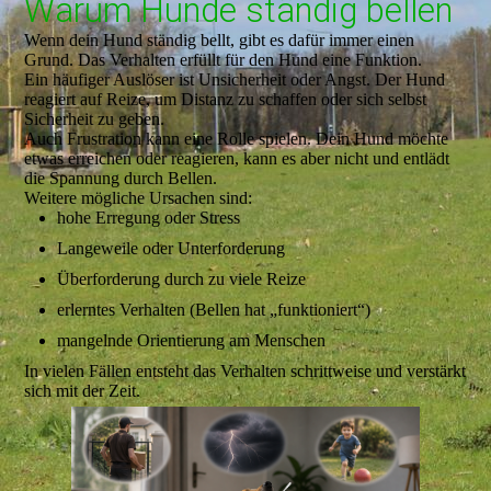
Warum Hunde ständig bellen
Wenn dein Hund ständig bellt, gibt es dafür immer einen
Grund. Das Verhalten erfüllt für den Hund eine Funktion.
Ein häufiger Auslöser ist Unsicherheit oder Angst. Der Hund
reagiert auf Reize, um Distanz zu schaffen oder sich selbst
Sicherheit zu geben.
Auch Frustration kann eine Rolle spielen. Dein Hund möchte
etwas erreichen oder reagieren, kann es aber nicht und entlädt
die Spannung durch Bellen.
Weitere mögliche Ursachen sind:
hohe Erregung oder Stress
Langeweile oder Unterforderung
Überforderung durch zu viele Reize
erlerntes Verhalten (Bellen hat „funktioniert“)
mangelnde Orientierung am Menschen
In vielen Fällen entsteht das Verhalten schrittweise und verstärkt
sich mit der Zeit.