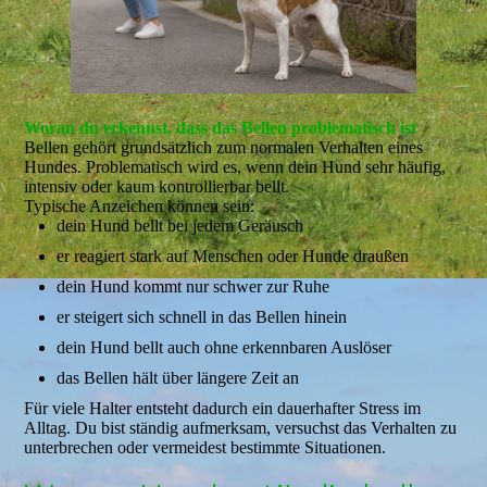
Woran du erkennst, dass das Bellen problematisch ist
Bellen gehört grundsätzlich zum normalen Verhalten eines
Hundes. Problematisch wird es, wenn dein Hund sehr häufig,
intensiv oder kaum kontrollierbar bellt.
Typische Anzeichen können sein:
dein Hund bellt bei jedem Geräusch
er reagiert stark auf Menschen oder Hunde draußen
dein Hund kommt nur schwer zur Ruhe
er steigert sich schnell in das Bellen hinein
dein Hund bellt auch ohne erkennbaren Auslöser
das Bellen hält über längere Zeit an
Für viele Halter entsteht dadurch ein dauerhafter Stress im
Alltag. Du bist ständig aufmerksam, versuchst das Verhalten zu
unterbrechen oder vermeidest bestimmte Situationen.