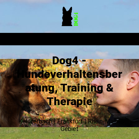
Dog4 -
Hundeverhaltensber
atung, Training &
Therapie
Kelsterbach | Frankfurt | Rhein-Main-
Gebiet