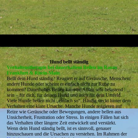
Hund bellt ständig
Verhaltenstherapie bei dauerhaftem Bellen im Raum
Frankfurt & Rhein-Main
Bellt dein Hund ständig? Reagiert er auf Geräusche, Menschen,
andere Hunde oder scheint er einfach nicht zur Ruhe zu
kommen? Dauerhaftes Bellen kann im Alltag sehr belastend
sein – für dich, für deinen Hund und auch für dein Umfeld.
Viele Hunde bellen nicht „einfach so“. Häufig steckt hinter dem
Verhalten eine klare Ursache. Manche Hunde reagieren auf
Reize wie Geräusche oder Bewegungen, andere bellen aus
Unsicherheit, Frustration oder Stress. In einigen Fällen hat sich
das Verhalten über längere Zeit entwickelt und verstärkt.
Wenn dein Hund ständig bellt, ist es sinnvoll, genauer
hinzuschauen und die Ursachen zu verstehen. Im Rahmen der