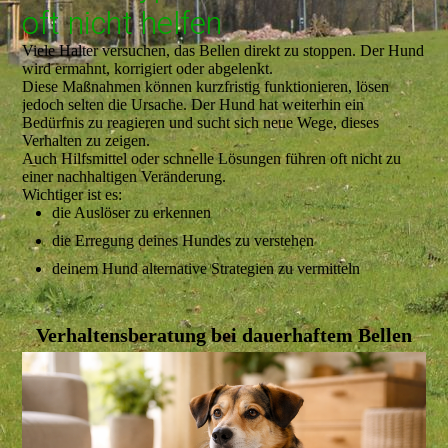
oft nicht helfen
Viele Halter versuchen, das Bellen direkt zu stoppen. Der Hund
wird ermahnt, korrigiert oder abgelenkt.
Diese Maßnahmen können kurzfristig funktionieren, lösen
jedoch selten die Ursache. Der Hund hat weiterhin ein
Bedürfnis zu reagieren und sucht sich neue Wege, dieses
Verhalten zu zeigen.
Auch Hilfsmittel oder schnelle Lösungen führen oft nicht zu
einer nachhaltigen Veränderung.
Wichtiger ist es:
die Auslöser zu erkennen
die Erregung deines Hundes zu verstehen
deinem Hund alternative Strategien zu vermitteln
Verhaltensberatung bei dauerhaftem Bellen