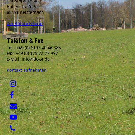
Christoph Löblein
Höllenstraße 5
65451 Kelsterbach
Zur Anfahrtskarte
Telefon & Fax
Tel.: +49 (0) 6107 40 46 885
Fax: +49 (0) 175 72 77 997
E-Mail: info@dog4.de
Kontakt aufnehmen